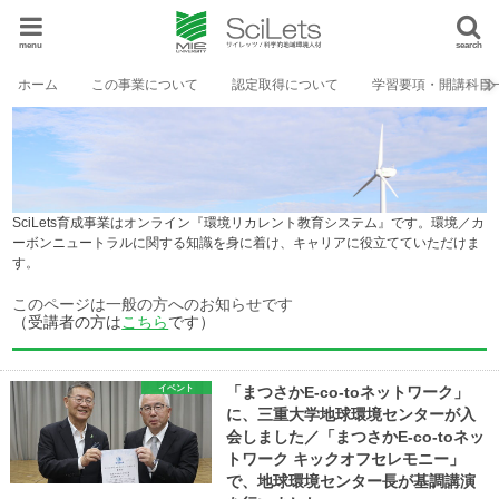
menu
search
ホーム
この事業について
認定取得について
学習要項・開講科目
SciLets育成事業はオンライン『環境リカレント教育システム』です。環境／カ
ーボンニュートラルに関する知識を身に着け、キャリアに役立てていただけま
す。
このページは一般の方へのお知らせです
（受講者の方は
こちら
です）
イベント
「まつさかE-co-toネットワーク」
に、三重大学地球環境センターが入
会しました／「まつさかE-co-toネッ
トワーク キックオフセレモニー」
で、地球環境センター長が基調講演