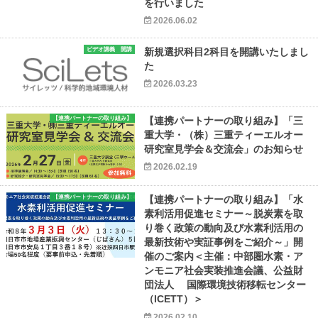
を行いました
2026.06.02
ビデオ講義 開講
新規選択科目2科目を開講いたしまし
た
2026.03.23
【連携パートナーの取り組み】
【連携パートナーの取り組み】「三
重大学・（株）三重ティーエルオー
研究室見学会＆交流会」のお知らせ
2026.02.19
【連携パートナーの取り組み】
【連携パートナーの取り組み】「水
素利活用促進セミナー～脱炭素を取
り巻く政策の動向及び水素利活用の
最新技術や実証事例をご紹介～」開
催のご案内＜主催：中部圏水素・ア
ンモニア社会実装推進会議、公益財
団法人 国際環境技術移転センター
（ICETT）＞
2026.02.10