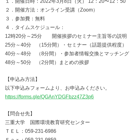
１．開催⽇時：2022年3⽉8⽇（火） 12：20〜12：50
２．開催方法：オンライン受講（Zoom）
３．参加費：無料
４．タイムスケジュール：
12時20分～25分 開催挨拶のセミナー主旨等の説明
25分～40分 （15分間）・セミナー（話題提供程度）
40分～48分 （8分間）・参加者情報交換とマッチング
48分～50分 （2分間）まとめの挨拶
【申込み方法】
以下申込みフォームより、お申込みください。
https://forms.gle/QGAnYDGFbzz47Z3p6
【問合せ先】
三重大学 国際環境教育研究センター
ＴＥＬ：059-231-6986
Ｆａｘ：059-231-9859