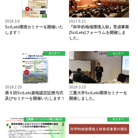
2018.3.6
2017.6.21
SciLets環境セミナーを開催いた
『科学的地域環境人材』育成事業
します！
(SciLets)フォーラムを開催しま
した。
セミナー
セミナー
2019.2.25
2018.3.15
第６回SciLets資格認定証授与式
三重大学SciLets環境セミナーを
及びセミナーを開催いたします！
開催しました。
【連携パートナーの取り組み】
セミナー