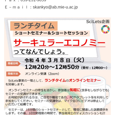
Ｅ－ｍａｉｌ：skankyo@ab.mie-u.ac.jp