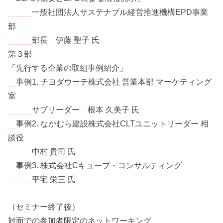
一般社団法人サステナブル経営推進機構EPD事業
部
部長 伊藤 聖子 氏
第３部
「先行する企業の取組事例紹介」
事例1. チヨダウーテ株式会社 営業本部 マーケティング
室
サブリーダー 根本 久美子 氏
事例2. なかむら建設株式会社CLTユニットリーダー 相
談役
中村 貴司 氏
事例3. 株式会社Cキューブ・コンサルティング
平宅 栄三 氏
（セミナー終了後）
対面での参加者限定のネットワーキング